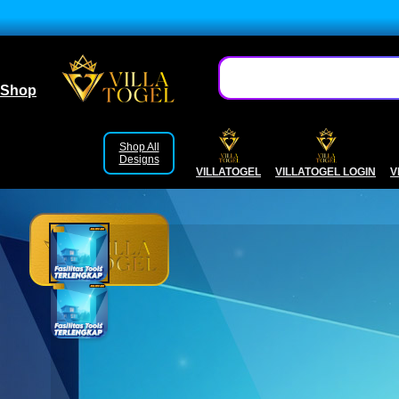
Shop
Shop All
Designs
VILLATOGEL
VILLATOGEL LOGIN
V