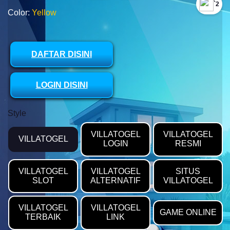
`2
Color:
Yellow
DAFTAR DISINI
LOGIN DISINI
Style
VILLATOGEL
VILLATOGEL
VILLATOGEL
LOGIN
RESMI
VILLATOGEL
VILLATOGEL
SITUS
SLOT
ALTERNATIF
VILLATOGEL
VILLATOGEL
VILLATOGEL
GAME ONLINE
TERBAIK
LINK