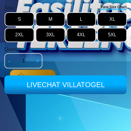
View Size Chart
Size
S
M
L
XL
2XL
3XL
4XL
5XL
Quantity
-
+
LIVECHAT VILLATOGEL