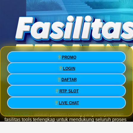
PROMO
LOGIN
DAFTAR
VILLATOGEL » Platform Coding
RTP SLOT
Fasilitas Tools Terlengkap
LIVE CHAT
VILLATOGEL
adalah platform coding yang menyediakan
fasilitas tools terlengkap untuk mendukung seluruh proses
development hingga production stage secara modern dan
efisien. Dengan berbagai fitur canggih yang siap pakai,