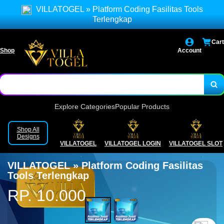
Cari link alternatif disini
VILLATOGEL » Platform Coding Fasilitas Tools
Terlengkap
Cari link login disini
Cart
Link selalu di-update setiap saat
Shop
Account
Explore Categories
Popular Products
Shop All
Designs
VILLATOGEL
VILLATOGEL LOGIN
VILLATOGEL SLOT
VILLATOGEL » Platform Coding Fasilitas
Tools Terlengkap
RP. 10.000