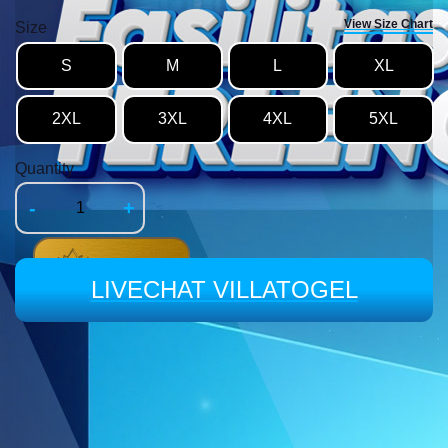
View Size Chart
Size
S
M
L
XL
2XL
3XL
4XL
5XL
Quantity
-
+
LIVECHAT VILLATOGEL