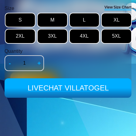
View Size Chart
Size
S
M
L
XL
2XL
3XL
4XL
5XL
Quantity
-
+
LIVECHAT VILLATOGEL