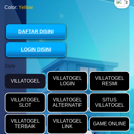
`2
Color:
Yellow
DAFTAR DISINI
LOGIN DISINI
Style
VILLATOGEL
VILLATOGEL
VILLATOGEL
LOGIN
RESMI
VILLATOGEL
VILLATOGEL
SITUS
SLOT
ALTERNATIF
VILLATOGEL
VILLATOGEL
VILLATOGEL
GAME ONLINE
TERBAIK
LINK