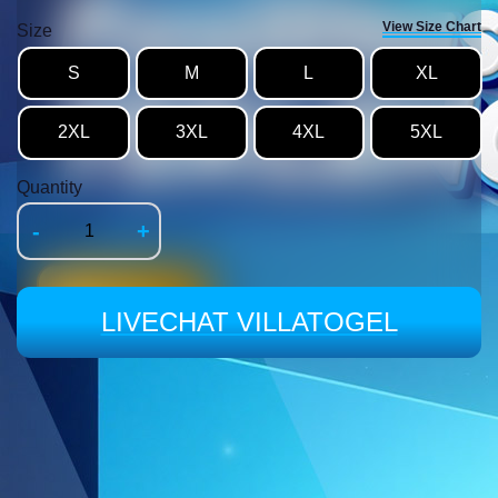
View Size Chart
Size
S
M
L
XL
2XL
3XL
4XL
5XL
Quantity
-
+
LIVECHAT VILLATOGEL