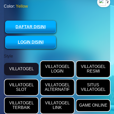
`2
Color:
Yellow
DAFTAR DISINI
LOGIN DISINI
Style
VILLATOGEL
VILLATOGEL
VILLATOGEL
LOGIN
RESMI
VILLATOGEL
VILLATOGEL
SITUS
SLOT
ALTERNATIF
VILLATOGEL
VILLATOGEL
VILLATOGEL
GAME ONLINE
TERBAIK
LINK