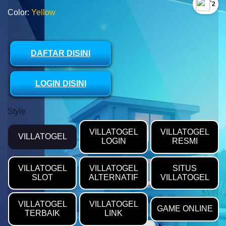
`2
Color:
Yellow
DAFTAR DISINI
LOGIN DISINI
Style
VILLATOGEL
VILLATOGEL
VILLATOGEL
LOGIN
RESMI
VILLATOGEL
VILLATOGEL
SITUS
SLOT
ALTERNATIF
VILLATOGEL
VILLATOGEL
VILLATOGEL
GAME ONLINE
TERBAIK
LINK