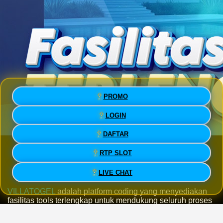
PROMO
LOGIN
DAFTAR
VILLATOGEL » Platform Coding
RTP SLOT
Fasilitas Tools Terlengkap
LIVE CHAT
VILLATOGEL
adalah platform coding yang menyediakan
fasilitas tools terlengkap untuk mendukung seluruh proses
development hingga production stage secara modern dan
efisien. Dengan berbagai fitur canggih yang siap pakai,