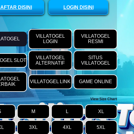
AFTAR DISINI
LOGIN DISINI
VILLATOGEL
VILLATOGEL
LATOGEL
LOGIN
RESMI
VILLATOGEL
SITUS
TOGEL SLOT
ALTERNATIF
VILLATOGEL
LATOGEL
VILLATOGEL LINK
GAME ONLINE
ERBAIK
View Size Chart
S
M
L
XL
XL
3XL
4XL
5XL