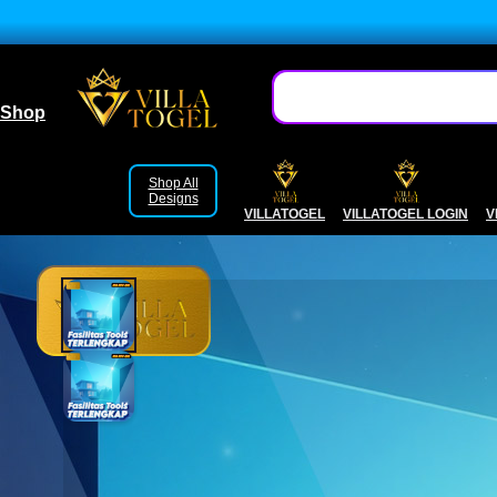
Shop
Shop All
Designs
VILLATOGEL
VILLATOGEL LOGIN
V