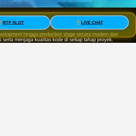
Terlengkap
RTP SLOT
LIVE CHAT
evelopment hingga production stage secara modern dan
 serta menjaga kualitas kode di setiap tahap proyek.
 tools terkini yang terintegrasi, sehingga proses
akan