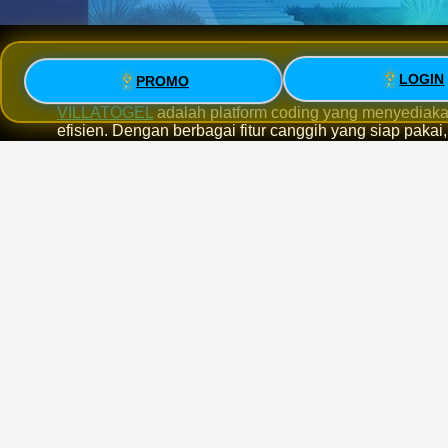
VILLATOGE
PROMO
LOGIN
VILLATOGEL
adalah platform coding yang menyediakan
efisien. Dengan berbagai fitur canggih yang siap paka
Platform ini dirancang khusus agar developer dan tim d
development maupun production berjalan lebih lancar,
Per